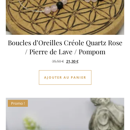
Boucles d’Oreilles Créole Quartz Rose
/ Pierre de Lave / Pompom
Le prix initial était : 35,50 €.
Le prix actuel est : 21,30 €.
35,50
€
21,30
€
AJOUTER AU PANIER
Promo !