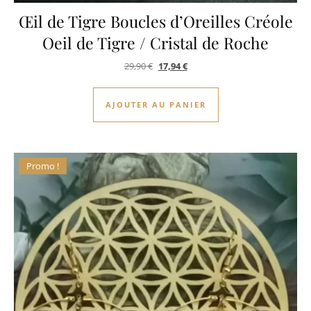
Œil de Tigre Boucles d’Oreilles Créole
Oeil de Tigre / Cristal de Roche
Le prix initial était : 29,90 €.
Le prix actuel est : 17,94 €.
29,90
€
17,94
€
AJOUTER AU PANIER
Promo !