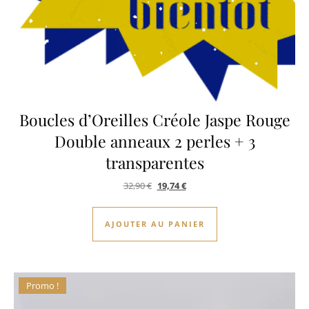
Boucles d’Oreilles Créole Jaspe Rouge
Double anneaux 2 perles + 3
transparentes
Le prix initial était : 32,90 €.
Le prix actuel est : 19,74 €.
32,90
€
19,74
€
AJOUTER AU PANIER
Promo !