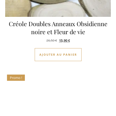
Créole Doubles Anneaux Obsidienne
noire et Fleur de vie
Le prix initial était : 26,50 €.
Le prix actuel est : 15,90 €.
26,50
€
15,90
€
AJOUTER AU PANIER
Promo !