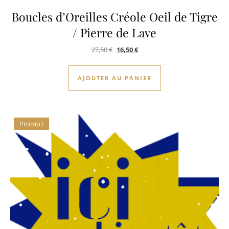
Boucles d’Oreilles Créole Oeil de Tigre
/ Pierre de Lave
Le prix initial était : 27,50 €.
Le prix actuel est : 16,50 €.
27,50
€
16,50
€
AJOUTER AU PANIER
Promo !