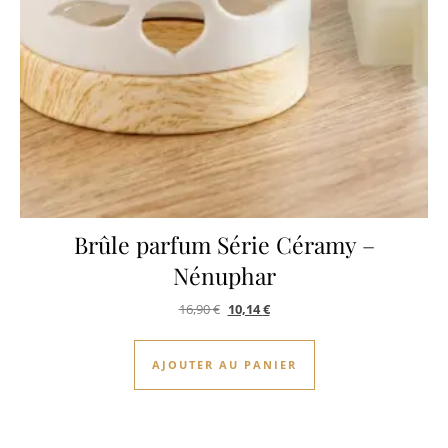
Brûle parfum Série Céramy –
Nénuphar
Le prix initial était : 16,90 €.
Le prix actuel est : 10,14 €.
16,90
€
10,14
€
AJOUTER AU PANIER