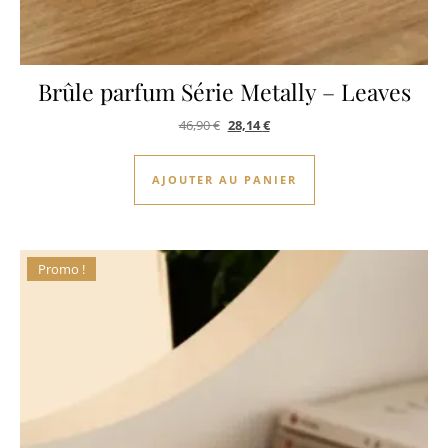
Brûle parfum Série Metally – Leaves
Le prix initial était : 46,90 €.
Le prix actuel est : 28,14 €.
46,90
€
28,14
€
AJOUTER AU PANIER
Promo !