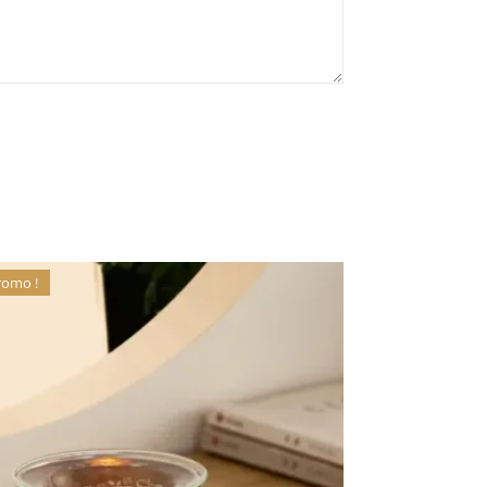
romo !