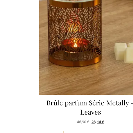
Brûle parfum Série Metally 
Leaves
Le prix initial était : 46,9
Le prix actuel est
46,90
€
28,14
€