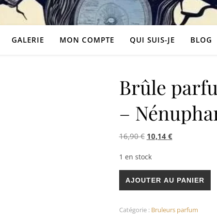
GALERIE
MON COMPTE
QUI SUIS-JE
BLOG
Brûle parf
– Nénupha
Le prix initial était : 
Le prix actuel
16,90
€
10,14
€
1 en stock
quantité de Brûle parfum Sé
AJOUTER AU PANIER
Catégorie :
Bruleurs parfum