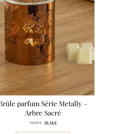
Brûle parfum Série Metally –
Arbre Sacré
Le prix initial était : 16,90 €.
Le prix actuel est : 10,14 €.
16,90
€
10,14
€