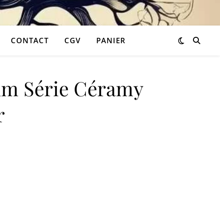
CONTACT
CGV
PANIER
um Série Céramy
r
16,90 €.
 est : 10,14 €.
rie Céramy – Nénuphar