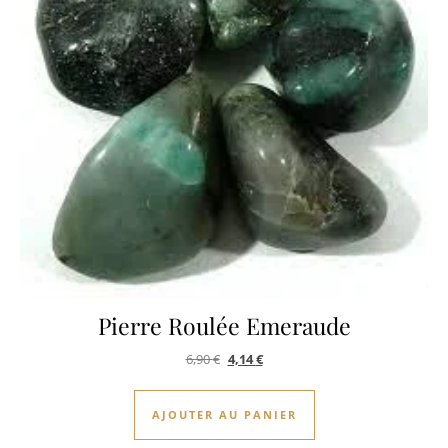
Pierre Roulée Emeraude
Le prix initial était : 6,90 €.
Le prix actuel est : 4,14 €.
6,90
€
4,14
€
AJOUTER AU PANIER