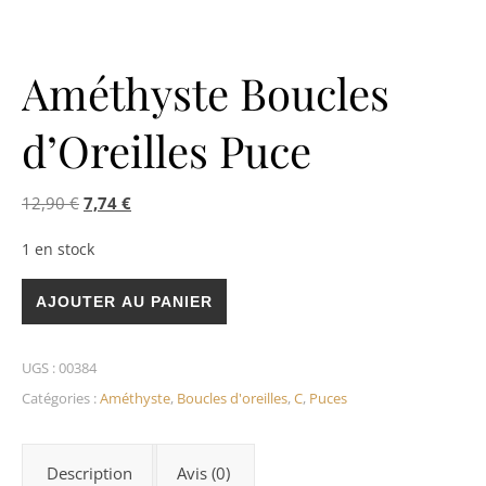
Améthyste Boucles
d’Oreilles Puce
Le prix initial était : 12,90 €.
Le prix actuel est : 7,74 €.
12,90
€
7,74
€
1 en stock
quantité de Améthyste Boucles d'Oreilles Puce
AJOUTER AU PANIER
UGS :
00384
Catégories :
Améthyste
,
Boucles d'oreilles
,
C
,
Puces
Description
Avis (0)