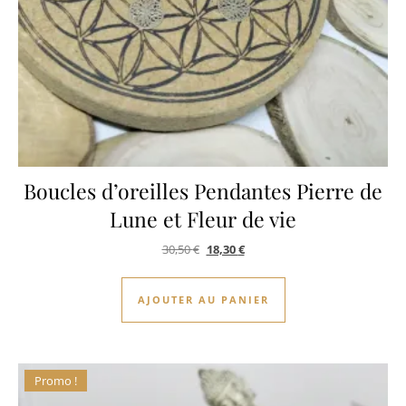
Boucles d’oreilles Pendantes Pierre de
Lune et Fleur de vie
Le prix initial était : 30,50 €.
Le prix actuel est : 18,30 €.
30,50
€
18,30
€
AJOUTER AU PANIER
Promo !