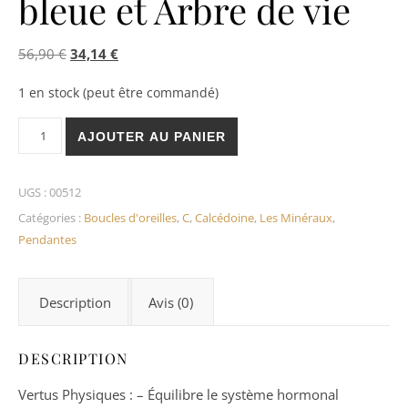
bleue et Arbre de vie
Le prix initial était : 56,90 €.
Le prix actuel est : 34,14 €.
56,90
€
34,14
€
1 en stock (peut être commandé)
quantité de Boucles d'oreilles Pendantes Calcédoine bleue et A
AJOUTER AU PANIER
UGS :
00512
Catégories :
Boucles d'oreilles
,
C
,
Calcédoine
,
Les Minéraux
,
Pendantes
Description
Avis (0)
DESCRIPTION
Vertus Physiques : – Équilibre le système hormonal