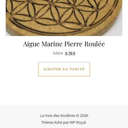
Aigue Marine Pierre Roulée
Le prix initial était : 9,50 €.
Le prix actuel est : 5,70 €.
9,50
€
5,70
€
AJOUTER AU PANIER
La Voix des Ancêtres © 2026
Thème Ashe par
WP Royal
.