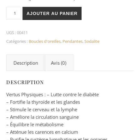
quantité de Boucles d'Oreilles Sodalite Triples Perles 6mm
AJOUTER AU PANIER
UGS :
00411
Catégories :
Boucles d'oreilles
,
Pendantes
,
Sodalite
Description
Avis (0)
DESCRIPTION
Vertus Physiques : – Lutte contre le diabète
– Fortifie la thyroïde et les glandes
– Stimule le cerveau et la lymphe
– Améliore la circulation sanguine
– Équilibre le métabolisme
– Atténue les carences en calcium
– Purifie le système lymphatique et les organes