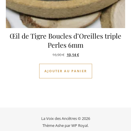
Œil de Tigre Boucles d’Oreilles triple
Perles 6mm
Le prix initial était : 16,90 €.
Le prix actuel est : 10,14 €.
16,90
€
10,14
€
AJOUTER AU PANIER
La Voix des Ancêtres © 2026
Thème Ashe par
WP Royal
.