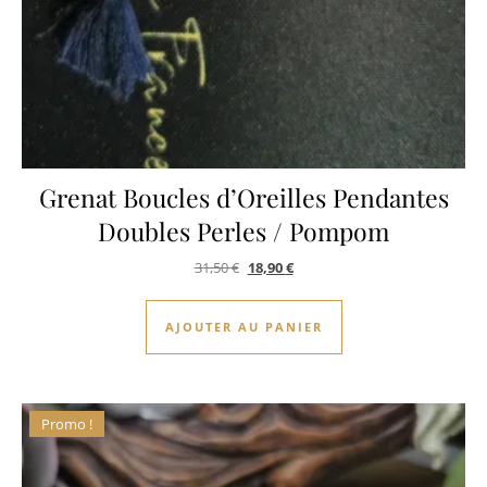
Grenat Boucles d’Oreilles Pendantes
Doubles Perles / Pompom
Le prix initial était : 31,50 €.
Le prix actuel est : 18,90 €.
31,50
€
18,90
€
AJOUTER AU PANIER
Promo !