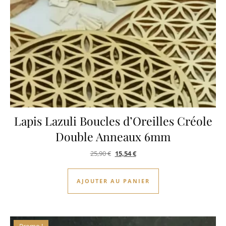
Lapis Lazuli Boucles d’Oreilles Créole
Double Anneaux 6mm
Le prix initial était : 25,90 €.
Le prix actuel est : 15,54 €.
25,90
€
15,54
€
AJOUTER AU PANIER