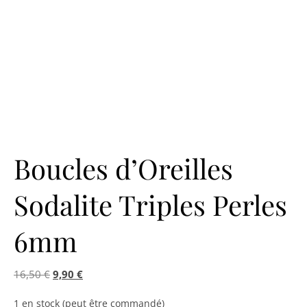
Boucles d’Oreilles
Sodalite Triples Perles
6mm
Le prix initial était : 16,50 €.
Le prix actuel est : 9,90 €.
16,50
€
9,90
€
1 en stock (peut être commandé)