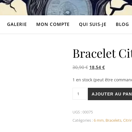
GALERIE
MON COMPTE
QUI SUIS-JE
BLOG
Bracelet C
Le prix initial était : 
Le prix actuel
30,90
€
18,54
€
1 en stock (peut être comman
quantité de Bracelet Citrine
AJOUTER AU PAN
UGS :
00075
Catégories :
6 mm
,
Bracelets
,
Citri