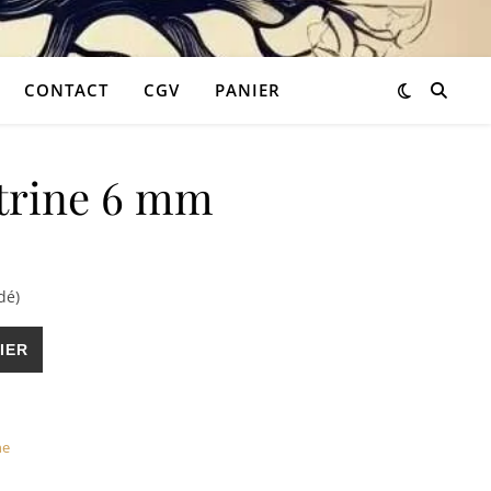
CONTACT
CGV
PANIER
itrine 6 mm
30,90 €.
 est : 18,54 €.
dé)
 6 mm
IER
ne