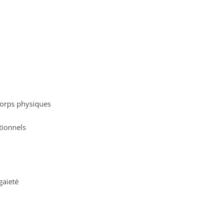
 corps physiques
tionnels
gaieté