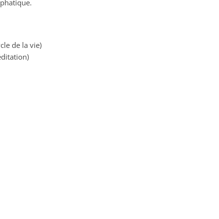
mphatique.
le de la vie)
ditation)