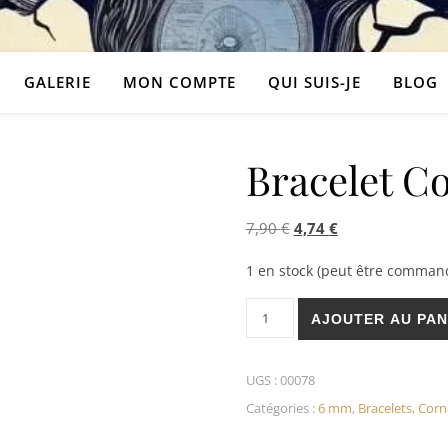
GALERIE
MON COMPTE
QUI SUIS-JE
BLOG
Bracelet C
Le prix initial était : 7,
Le prix actuel es
7,90
€
4,74
€
1 en stock (peut être comman
quantité de Bracelet Cornali
AJOUTER AU PAN
UGS :
00078
Catégories :
6 mm
,
Bracelets
,
Corn