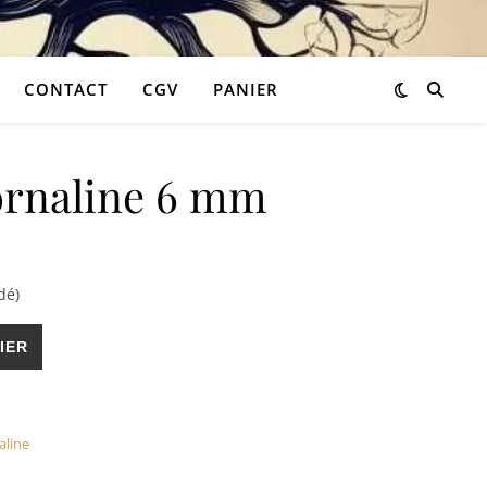
CONTACT
CGV
PANIER
ornaline 6 mm
90 €.
t : 4,74 €.
dé)
ne 6 mm
IER
aline