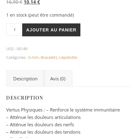
Le prix initial était : 16,90 €.
Le prix actuel est : 10,14 €.
16,90
€
10,14
€
1 en stock (peut être commandé)
quantité de Bracelet Lépidolite 6mm
AJOUTER AU PANIER
UGS :
00149
Catégories :
6 mm
,
Bracelets
,
Lépidolite
Description
Avis (0)
DESCRIPTION
Vertus Physiques : – Renforce le système immunitaire
– Atténue les douleurs articulations
– Atténue les douleurs des nerfs
– Atténue les douleurs des tendons