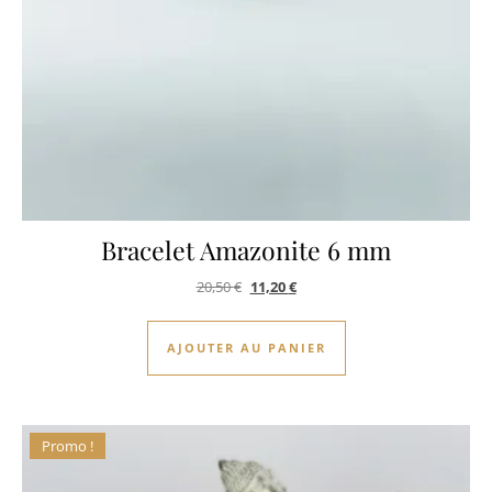
Bracelet Amazonite 6 mm
Le prix initial était : 20,50 €.
Le prix actuel est : 11,20 €.
20,50
€
11,20
€
AJOUTER AU PANIER
Promo !