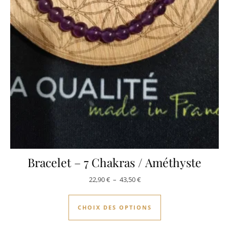
Bracelet – 7 Chakras / Améthyste
Plage de prix : 22,90 € à 43,50
22,90
€
–
43,50
€
Ce produit a plusie
CHOIX DES OPTIONS