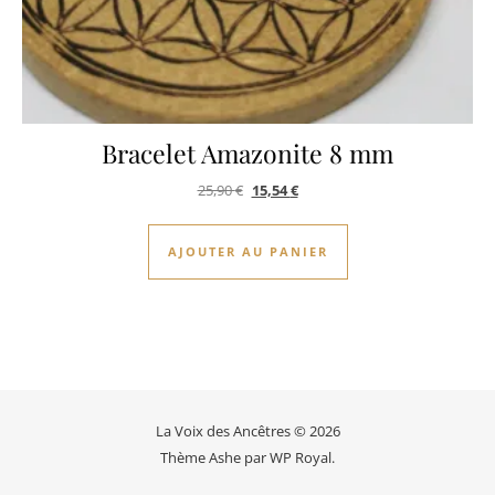
Bracelet Amazonite 8 mm
Le prix initial était : 25,90 €.
Le prix actuel est : 15,54 €.
25,90
€
15,54
€
AJOUTER AU PANIER
La Voix des Ancêtres © 2026
Thème Ashe par
WP Royal
.