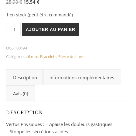
Le prix initial était : 25,90 €.
Le prix actuel est : 15,54 €.
25,90
€
15,54
€
1 en stock (peut être commandé)
quantité de Bracelet Pierre de lune blanche 6mm
AJOUTER AU PANIER
UGS :
00194
Catégories :
6 mm
,
Bracelets
,
Pierre de Lune
Description
Informations complémentaires
Avis (0)
DESCRIPTION
Vertus Physiques : – Apaise les douleurs gastriques
– Stoppe les sécrétions acides