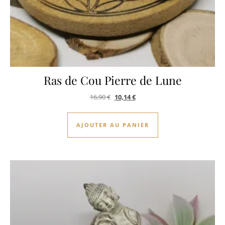
Ras de Cou Pierre de Lune
Le prix initial était : 16,90 €.
Le prix actuel est : 10,14 €.
16,90
€
10,14
€
AJOUTER AU PANIER