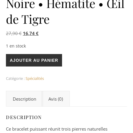
Noire • Hématite • Œil
de Tigre
Le prix initial était : 27,90 €.
Le prix actuel est : 16,74 €.
27,90
€
16,74
€
1 en stock
quantité de Bracelet Protection & Force – Obsidienne Noire • H
AJOUTER AU PANIER
Catégorie :
Spécialités
Description
Avis (0)
DESCRIPTION
Ce bracelet puissant réunit trois pierres naturelles