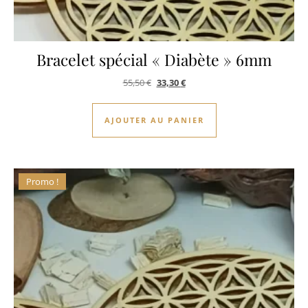
Bracelet spécial « Diabète » 6mm
Le prix initial était : 55,50 €.
Le prix actuel est : 33,30 €.
55,50
€
33,30
€
AJOUTER AU PANIER
Promo !