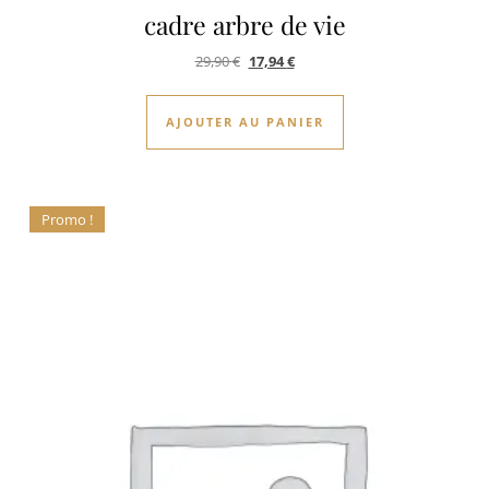
cadre arbre de vie
Le prix initial était : 29,90 €.
Le prix actuel est : 17,94 €.
29,90
€
17,94
€
AJOUTER AU PANIER
Promo !