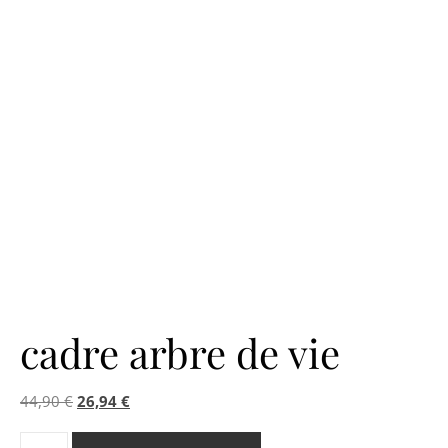
cadre arbre de vie
Le prix initial était : 44,90 €.
Le prix actuel est : 26,94 €.
44,90
€
26,94
€
quantité de cadre arbre de vie