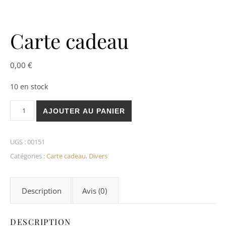
Carte cadeau
0,00
€
10 en stock
quantité de Carte cadeau
AJOUTER AU PANIER
UGS :
00151
Catégories :
Carte cadeau
,
Divers
Description
Avis (0)
DESCRIPTION