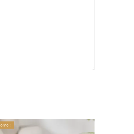
romo !