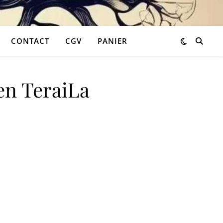
CONTACT
CGV
PANIER
en TeraiLa
34,98 €.
 est : 20,99 €.
aiLa