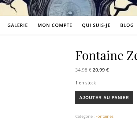
GALERIE
MON COMPTE
QUI SUIS-JE
BLOG
Fontaine Z
Le prix initial était : 
Le prix actuel
34,98
€
20,99
€
1 en stock
quantité de Fontaine Zen Ter
AJOUTER AU PANIER
Catégorie :
Fontaines