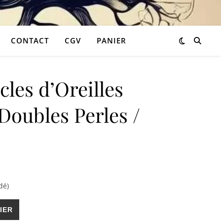
CONTACT
CGV
PANIER
les d’Oreilles
Doubles Perles /
31,50 €.
 est : 18,90 €.
dé)
d'Oreilles Pendantes Doubles Perles / Pompom
IER