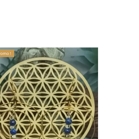
romo !