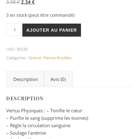
Le prix initial était : 3,90 €.
Le prix actuel est : 2,34 €.
3,90
€
2,34
€
3 en stock (peut être commandé)
quantité de Grenat Rouge Pierre Roulée
AJOUTER AU PANIER
UGS :
00230
Catégories :
Grenat
,
Pierres Roulées
Description
Avis (0)
DESCRIPTION
Vertus Physiques : – Tonifie le cœur
– Purifie le sang (supprime les toxines)
– Règle la circulation sanguine
– Soulage l’anémie