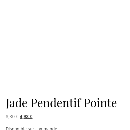
Jade Pendentif Pointe
Le prix initial était : 8,30 €.
Le prix actuel est : 4,98 €.
8,30
€
4,98
€
Disponible sur commande