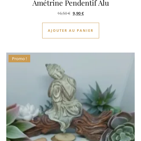
Amétrine Pendentif Alu
Le prix initial était : 16,50 €.
Le prix actuel est : 9,90 €.
16,50
€
9,90
€
AJOUTER AU PANIER
Promo !