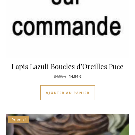
Lapis Lazuli Boucles d’Oreilles Puce
Le prix initial était : 24,90 €.
Le prix actuel est : 14,94 €.
24,90
€
14,94
€
AJOUTER AU PANIER
Promo !