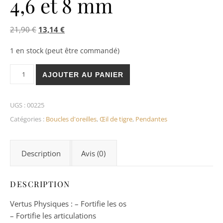
4,6 et 8 mm
Le prix initial était : 21,90 €.
Le prix actuel est : 13,14 €.
21,90
€
13,14
€
1 en stock (peut être commandé)
quantité de Œil de Tigre Boucles d'Oreilles triple Perles 4,6 e
AJOUTER AU PANIER
UGS :
00225
Catégories :
Boucles d'oreilles
,
Œil de tigre
,
Pendantes
Description
Avis (0)
DESCRIPTION
Vertus Physiques : – Fortifie les os
– Fortifie les articulations