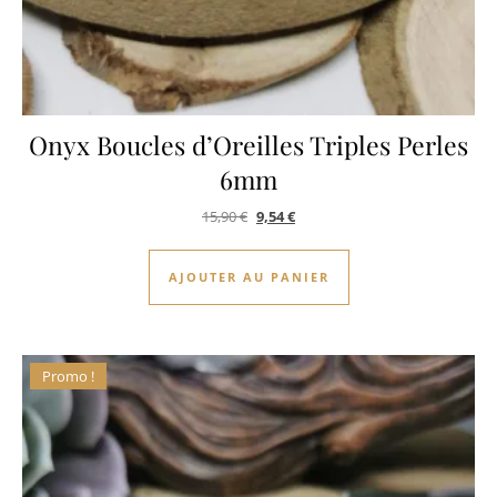
Onyx Boucles d’Oreilles Triples Perles
6mm
Le prix initial était : 15,90 €.
Le prix actuel est : 9,54 €.
15,90
€
9,54
€
AJOUTER AU PANIER
Promo !