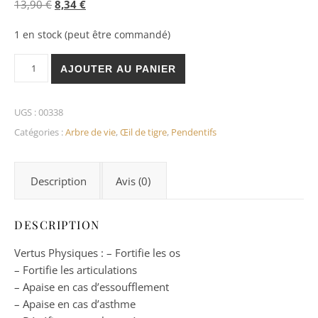
Le prix initial était : 13,90 €.
Le prix actuel est : 8,34 €.
13,90
€
8,34
€
1 en stock (peut être commandé)
quantité de Oeil de Tigre Pendentif Arbre de Vie
AJOUTER AU PANIER
UGS :
00338
Catégories :
Arbre de vie
,
Œil de tigre
,
Pendentifs
Description
Avis (0)
DESCRIPTION
Vertus Physiques : – Fortifie les os
– Fortifie les articulations
– Apaise en cas d’essoufflement
– Apaise en cas d’asthme