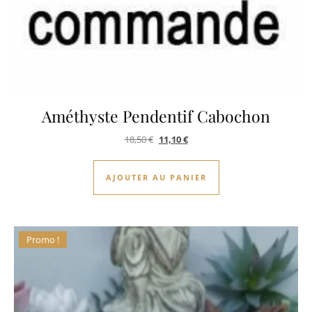
Améthyste Pendentif Cabochon
Le prix initial était : 18,50 €.
Le prix actuel est : 11,10 €.
18,50
€
11,10
€
AJOUTER AU PANIER
Promo !