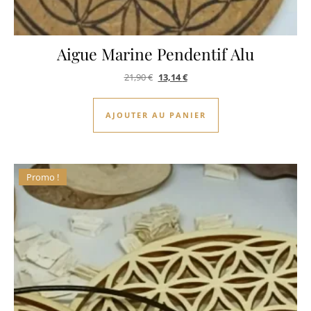
Aigue Marine Pendentif Alu
Le prix initial était : 21,90 €.
Le prix actuel est : 13,14 €.
21,90
€
13,14
€
AJOUTER AU PANIER
Promo !