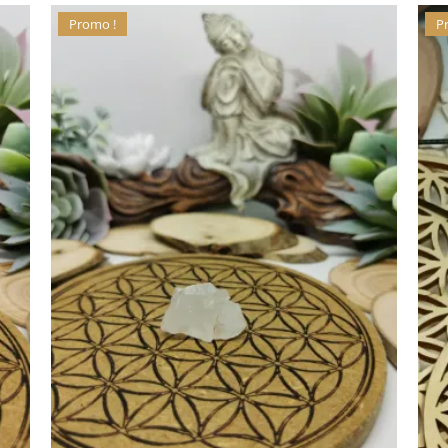
Promo !
P