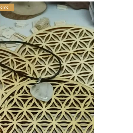
romo !