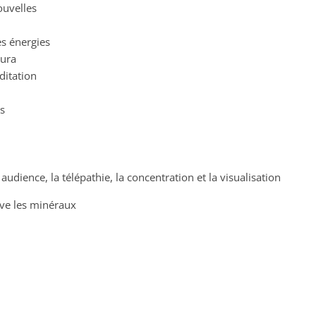
ouvelles
es énergies
aura
ditation
s
 audience, la télépathie, la concentration et la visualisation
ive les minéraux