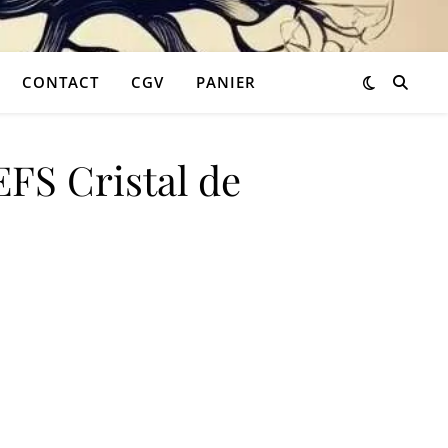
CONTACT
CGV
PANIER
S Cristal de
99 €.
t : 2,99 €.
tal de roche