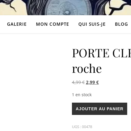
GALERIE
MON COMPTE
QUI SUIS-JE
BLOG
PORTE CLEF
roche
Le prix initial était : 4,
Le prix actuel es
4,99
€
2,99
€
1 en stock
quantité de PORTE CLEFS Cris
AJOUTER AU PANIER
UGS :
00478