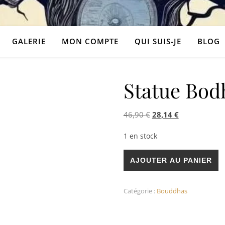
GALERIE
MON COMPTE
QUI SUIS-JE
BLOG
Statue Bodh
Le prix initial était : 
Le prix actuel
46,90
€
28,14
€
1 en stock
quantité de Statue Bodhi avec
AJOUTER AU PANIER
Catégorie :
Bouddhas