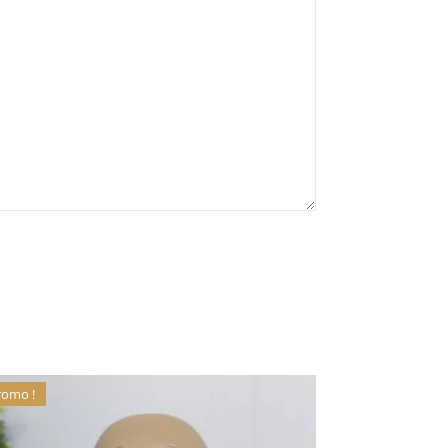
romo !