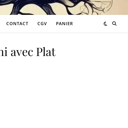
CONTACT
CGV
PANIER
i avec Plat
46,90 €.
 est : 28,14 €.
 Plat