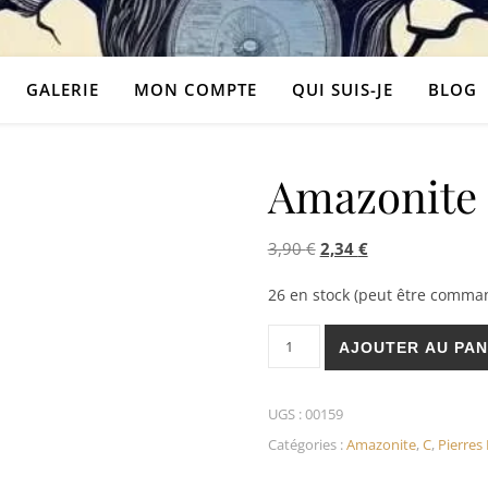
GALERIE
MON COMPTE
QUI SUIS-JE
BLOG
Amazonite 
Le prix initial était : 3,
Le prix actuel es
3,90
€
2,34
€
26 en stock (peut être comma
quantité de Amazonite Pierre
AJOUTER AU PAN
UGS :
00159
Catégories :
Amazonite
,
C
,
Pierres