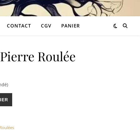
CONTACT
CGV
PANIER
Pierre Roulée
90 €.
t : 2,34 €.
ndé)
 Roulée
IER
 Roulées