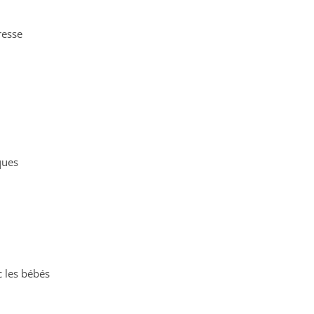
resse
ques
 les bébés