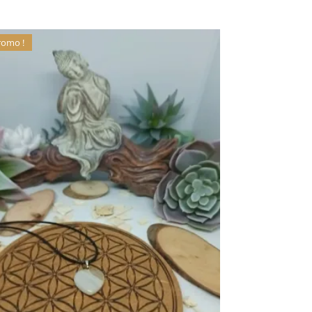
romo !