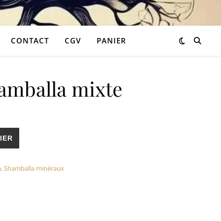
CONTACT
CGV
PANIER
hamballa mixte
35,90 €.
 est : 21,54 €.
la mixte
IER
a
,
Shamballa minéraux