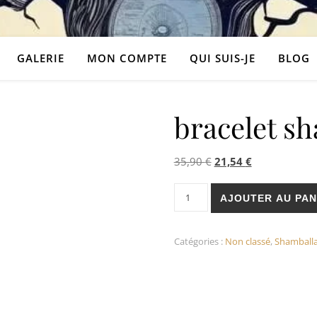
GALERIE
MON COMPTE
QUI SUIS-JE
BLOG
bracelet s
Le prix initial était : 
Le prix actuel
35,90
€
21,54
€
quantité de bracelet shambal
AJOUTER AU PAN
Catégories :
Non classé
,
Shamball