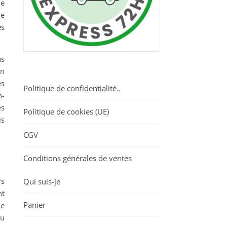
ie
ue
es
us
un
és
Politique de confidentialité..
n-
es
Politique de cookies (UE)
is
CGV
Conditions générales de ventes
rs
Qui suis-je
nt
Panier
le
du