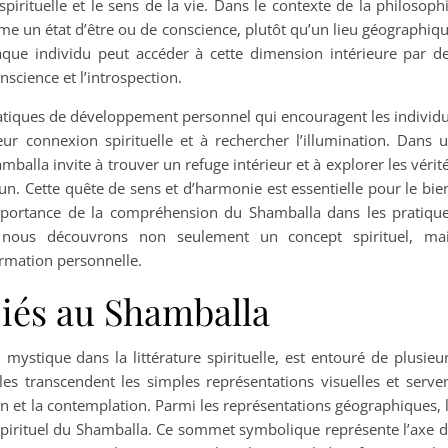
pirituelle et le sens de la vie. Dans le contexte de la philosoph
me un état d’être ou de conscience, plutôt qu’un lieu géographiq
haque individu peut accéder à cette dimension intérieure par d
nscience et l’introspection.
ratiques de développement personnel qui encouragent les individ
leur connexion spirituelle et à rechercher l’illumination. Dans 
alla invite à trouver un refuge intérieur et à explorer les vérit
n. Cette quête de sens et d’harmonie est essentielle pour le bie
l’importance de la compréhension du Shamballa dans les pratiqu
 nous découvrons non seulement un concept spirituel, ma
rmation personnelle.
iés au Shamballa
ystique dans la littérature spirituelle, est entouré de plusieu
es transcendent les simples représentations visuelles et serve
n et la contemplation. Parmi les représentations géographiques, 
pirituel du Shamballa. Ce sommet symbolique représente l’axe 