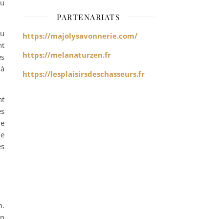
eu
PARTENARIATS
au
https://majolysavonnerie.com/
nt
https://melanaturzen.fr
es
 à
https://lesplaisirsdeschasseurs.fr
nt
es
le
ne
es
n.
En