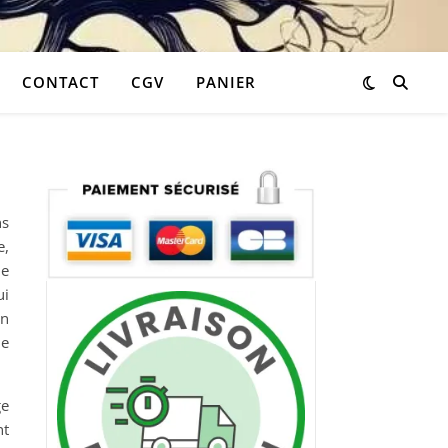
CONTACT
CGV
PANIER
ns
e,
de
ui
on
ne
ge
nt