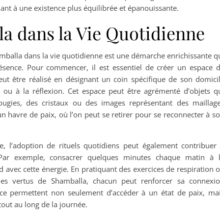
buant à une existence plus équilibrée et épanouissante.
la dans la Vie Quotidienne
amballa dans la vie quotidienne est une démarche enrichissante q
résence. Pour commencer, il est essentiel de créer un espace 
eut être réalisé en désignant un coin spécifique de son domici
ou à la réflexion. Cet espace peut être agrémenté d’objets q
ugies, des cristaux ou des images représentant des maillag
 un havre de paix, où l’on peut se retirer pour se reconnecter à so
e, l’adoption de rituels quotidiens peut également contribuer
. Par exemple, consacrer quelques minutes chaque matin à 
d avec cette énergie. En pratiquant des exercices de respiration 
t les vertus de Shamballa, chacun peut renforcer sa connexi
nce permettent non seulement d’accéder à un état de paix, ma
tout au long de la journée.