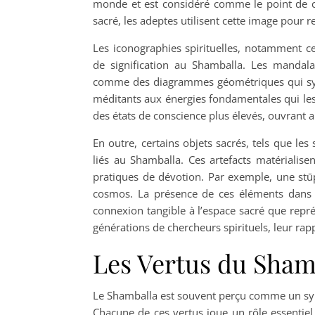
monde et est considéré comme le point de conn
sacré, les adeptes utilisent cette image pour re
Les iconographies spirituelles, notamment c
de signification au Shamballa. Les mandala
comme des diagrammes géométriques qui symbo
méditants aux énergies fondamentales qui le
des états de conscience plus élevés, ouvrant ain
En outre, certains objets sacrés, tels que le
liés au Shamballa. Ces artefacts matérialise
pratiques de dévotion. Par exemple, une stūp
cosmos. La présence de ces éléments dans l
connexion tangible à l’espace sacré que repr
générations de chercheurs spirituels, leur rapp
Les Vertus du Sham
Le Shamballa est souvent perçu comme un sym
Chacune de ces vertus joue un rôle essentiel 